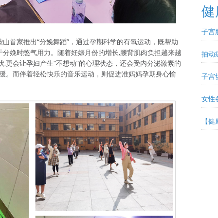
健
子宫
山首家推出“分娩舞蹈”，通过孕期科学的有氧运动，既帮助
于分娩时憋气用力。随着妊娠月份的增长,腰背肌肉负担越来越
抽动
状,更会让孕妇产生“不想动”的心理状态，还会受内分泌激素的
迟缓。而伴着轻松快乐的音乐运动，则促进准妈妈孕期身心愉
子宫
。
女性
【健