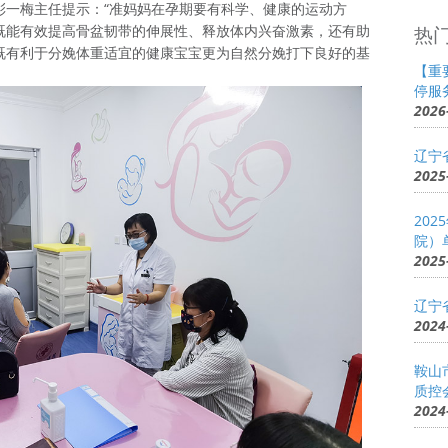
彭一梅主任提示：“准妈妈在孕期要有科学、健康的运动方
既能有效提高骨盆韧带的伸展性、释放体内兴奋激素，还有助
热
既有利于分娩体重适宜的健康宝宝更为自然分娩打下良好的基
【重
停服
2026
辽宁
2025
20
院）
2025
辽宁
2024
鞍山
质控
2024