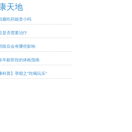
康天地
肌瘤吃药能变小吗
症是否需要治疗
切除后会有哪些影响
各年龄阶段的体检指南
康科普】孕期之"吃喝玩乐"