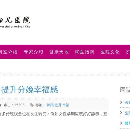
科室介绍
专家介绍
健康天地
就医指南
医院文化
产 提升分娩幸福感
医
医
点击：15293
标签：
舞蹈
提升
幸福
医
许多传统观念也在发生转变：例如女性孕期应该好好静养，直
最