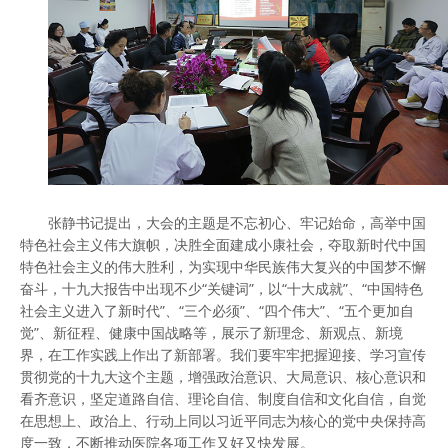
张静书记提出，大会的主题是不忘初心、牢记始命，高举中国
特色社会主义伟大旗帜，决胜全面建成小康社会，夺取新时代中国
特色社会主义的伟大胜利，为实现中华民族伟大复兴的中国梦不懈
奋斗，十九大报告中出现不少“关键词”，以“十大成就”、“中国特色
社会主义进入了新时代”、“三个必须”、“四个伟大”、“五个更加自
觉”、新征程、健康中国战略等，展示了新理念、新观点、新境
界，在工作实践上作出了新部署。我们要牢牢把握迎接、学习宣传
贯彻党的十九大这个主题，增强政治意识、大局意识、核心意识和
看齐意识，坚定道路自信、理论自信、制度自信和文化自信，自觉
在思想上、政治上、行动上同以习近平同志为核心的党中央保持高
度一致，不断推动医院各项工作又好又快发展。